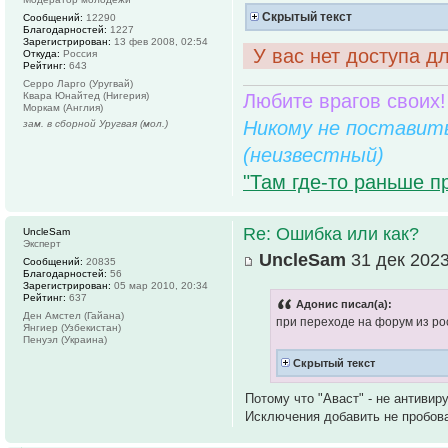
Скрытый текст
Сообщений:
12290
Благодарностей:
1227
Зарегистрирован:
13 фев 2008, 02:54
У вас нет доступа д
Откуда:
Россия
Рейтинг:
643
Серро Ларго (Уругвай)
Квара Юнайтед (Нигерия)
Любите врагов своих!
Моркам (Англия)
Никому не поставить
зам. в сборной Уругвая (мол.)
(неизвестный)
"Там где-то раньше п
Re: Ошибка или как?
UncleSam
Эксперт
UncleSam
31 дек 2023
Сообщений:
20835
Благодарностей:
56
Зарегистрирован:
05 мар 2010, 20:34
Рейтинг:
637
Адонис писал(а):
Ден Амстел (Гайана)
при переходе на форум из ро
Янгиер (Узбекистан)
Пенуэл (Украина)
Скрытый текст
Потому что "Аваст" - не антивиру
Исключения добавить не пробов