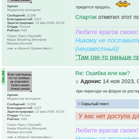
Адонис
придется продать...
Модератор молодежи
Сообщений:
12290
Спартак
отметил этот п
Благодарностей:
1227
Зарегистрирован:
13 фев 2008, 02:54
Откуда:
Россия
Любите врагов своих!
Рейтинг:
643
Серро Ларго (Уругвай)
Никому не поставить
Квара Юнайтед (Нигерия)
Моркам (Англия)
(неизвестный)
зам. в сборной Уругвая (мол.)
"Там где-то раньше п
Re: Ошибка или как?
Адонис
14 ноя 2023, 
при переходе на форум из росте
Адонис
Модератор молодежи
Скрытый текст
Сообщений:
12290
Благодарностей:
1227
Зарегистрирован:
13 фев 2008, 02:54
У вас нет доступа д
Откуда:
Россия
Рейтинг:
643
Серро Ларго (Уругвай)
Квара Юнайтед (Нигерия)
Любите врагов своих!
Моркам (Англия)
Никому не поставить
зам. в сборной Уругвая (мол.)