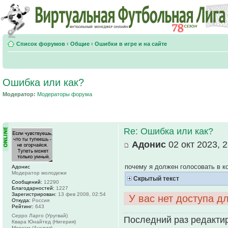
Список форумов
‹
Общие
‹
Ошибки в игре и на сайте
Ошибка или как?
Модератор:
Модераторы форума
Re: Ошибка или как?
Адонис
02 окт 2023, 2
почему я должен голосовать в ко
Адонис
Модератор молодежи
Скрытый текст
Сообщений:
12290
Благодарностей:
1227
Зарегистрирован:
13 фев 2008, 02:54
У вас нет доступа д
Откуда:
Россия
Рейтинг:
643
Серро Ларго (Уругвай)
Последний раз редактир
Квара Юнайтед (Нигерия)
Моркам (Англия)