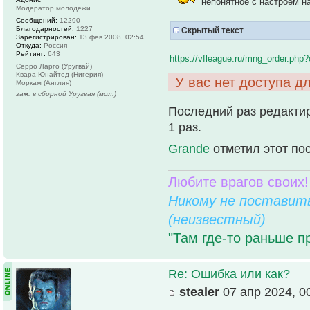
непонятное с настроем на
Модератор молодежи
Сообщений:
12290
Благодарностей:
1227
Скрытый текст
Зарегистрирован:
13 фев 2008, 02:54
Откуда:
Россия
Рейтинг:
643
https://vfleague.ru/mng_order.php
Серро Ларго (Уругвай)
Квара Юнайтед (Нигерия)
У вас нет доступа д
Моркам (Англия)
зам. в сборной Уругвая (мол.)
Последний раз редактир
1 раз.
Grande
отметил этот по
Любите врагов своих!
Никому не поставить
(неизвестный)
"Там где-то раньше п
Re: Ошибка или как?
stealer
07 апр 2024, 0