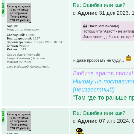
Re: Ошибка или как?
Адонис
31 дек 2023, 
Адонис
UncleSam писал(а):
Модератор молодежи
Потому что "Аваст" - не антив
Сообщений:
12290
Исключения добавить не про
Благодарностей:
1227
Зарегистрирован:
13 фев 2008, 02:54
Откуда:
Россия
Рейтинг:
643
Серро Ларго (Уругвай)
Квара Юнайтед (Нигерия)
и даже пробовать не буду...
Моркам (Англия)
зам. в сборной Уругвая (мол.)
Любите врагов своих!
Никому не поставить
(неизвестный)
"Там где-то раньше п
Re: Ошибка или как?
Адонис
07 апр 2024, 
Адонис