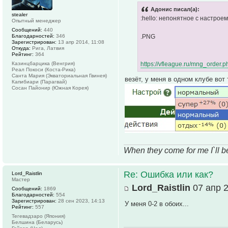
Адонис писал(а):
stealer
:hello: непонятное с настрое
Опытный менеджер
Сообщений:
440
Благодарностей:
346
.PNG
Зарегистрирован:
13 апр 2014, 11:08
Откуда:
Рига, Латвия
Рейтинг:
364
Казинцбарцика (Венгрия)
https://vfleague.ru/mng_order
Реал Покоси (Коста-Рика)
Санта Мария (Экваториальная Гвинея)
везёт, у меня в одном клубе вот 
Капибиари (Парагвай)
Сосан Пайонир (Южная Корея)
When they come for me I`ll 
Re: Ошибка или как?
Lord_Raistlin
Мастер
Lord_Raistlin
07 апр 2
Сообщений:
1869
Благодарностей:
554
Зарегистрирован:
28 сен 2023, 14:13
У меня 0-2 в обоих...
Рейтинг:
557
Тегевадзаро (Япония)
Белшина (Беларусь)