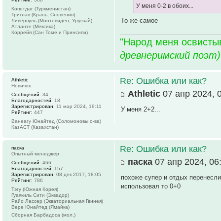
У меня 0-2 в обоих...
Копетдаг (Туркменистан)
Триглав (Крань, Словения)
То же самое
Ливерпуль (Монтевидео, Уругвай)
Атланте (Мексика)
Коррейя (Сан Томе и Принсипи)
"Народ меня освистыв
древнеримский поэт)
Re: Ошибка или как?
Athletic
Новичок
Athletic
07 апр 2024, 
Сообщений:
34
Благодарностей:
18
Зарегистрирован:
11 мар 2024, 19:11
У меня 2+2...
Рейтинг:
447
Ванеагу Юнайтед (Соломоновы о-ва)
КазАСТ (Казахстан)
Re: Ошибка или как?
паска
Опытный менеджер
паска
07 апр 2024, 06
Сообщений:
466
Благодарностей:
157
Зарегистрирован:
08 дек 2017, 18:05
похоже супер и отдых перенесли
Рейтинг:
786
использовал то 0+0
Тэгу (Южная Корея)
Гуаякиль Сити (Эквадор)
Райо Лассер (Экваториальная Гвинея)
Вере Юнайтед (Ямайка)
Сборная Барбадоса (мол.)