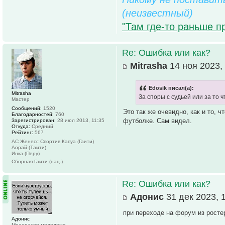
(неизвестный)
"Там где-то раньше п
Re: Ошибка или как?
Mitrasha
14 ноя 2023,
Edosik писал(а):
Mitrasha
За споры с судьей или за то 
Мастер
Сообщений:
1520
Это так же очевидно, как и то, 
Благодарностей:
760
футболке. Сам видел.
Зарегистрирован:
28 июл 2013, 11:35
Откуда:
Средний
Рейтинг:
567
АС Женесс Спортив Капуа (Гаити)
Аорай (Таити)
Инка (Перу)
Сборная Гаити (нац.)
Re: Ошибка или как?
Адонис
31 дек 2023, 
при переходе на форум из росте
Адонис
Модератор молодежи