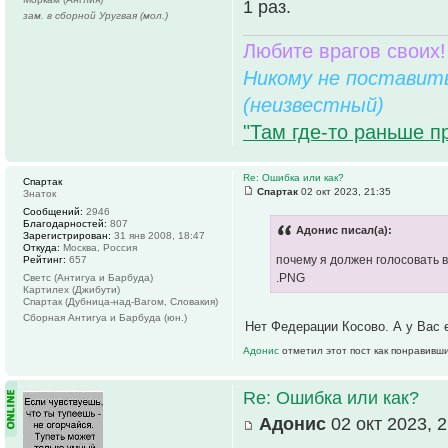
1 раз.
зам. в сборной Уругвая (мол.)
Любите врагов своих!
Никому не поставить
(неизвестный)
"Там где-то раньше п
Re: Ошибка или как?
Спартак
Спартак
02 окт 2023, 21:35
Знаток
Сообщений:
2946
Благодарностей:
807
Адонис писал(а):
Зарегистрирован:
31 янв 2008, 18:47
Откуда:
Москва, Россия
почему я должен голосовать в 
Рейтинг:
657
.PNG
Светс (Антигуа и Барбуда)
Картилех (Джибути)
Спартак (Дубница-над-Вагом, Словакия)
Сборная Антигуа и Барбуда (юн.)
Нет Федерации Косово. А у Вас 
Адонис
отметил этот пост как понравивш
Re: Ошибка или как?
Адонис
02 окт 2023, 2