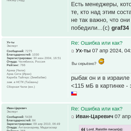
Гейзер (Чад)
Есть менеджеры, кото
те, кто над этим сос
не так важно, что он
победили...(с)
graf34
Re: Ошибка или как?
Ух-ты
Эксперт
Ух-ты
07 апр 2024, 04
Сообщений:
7275
Благодарностей:
1030
Зарегистрирован:
30 июн 2004, 16:51
Откуда:
Челябинск, Россия
Вы серьёзно?
Рейтинг:
766
Арика (Чили)
Арка Сити (Иран)
рыбак он и в израиле
Кариба Тайгерс (Зимбабве)
зам. в НСТК (Тайвань)
<115 мБ в картинке -
Сборная Чили (юн.)
Re: Ошибка или как?
Иван-Царевич
Эксперт
Иван-Царевич
07 апр
Сообщений:
5438
Благодарностей:
84
Зарегистрирован:
09 апр 2010, 06:49
Откуда:
Антананариву, Мадагаскар
Lord_Raistlin писал(а):
Рейтинг:
368