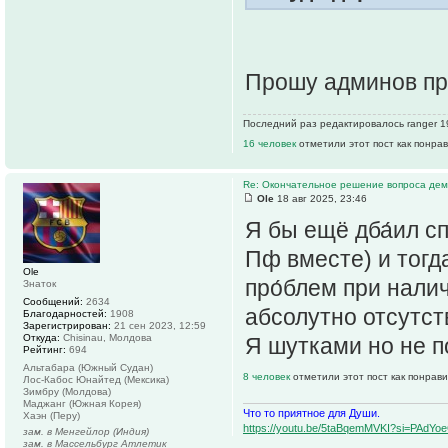
Прошу админов пр
Последний раз редактировалось ranger 19
16 человек
отметили этот пост как понра
Re: Окончательное решение вопроса дем
Ole
18 авг 2025, 23:46
Я бы ещё дба́ил сп
Пф вместе) и тогд
Ole
про́блем при нали
Знаток
Сообщений:
2634
абсолутно отсутств
Благодарностей:
1908
Зарегистрирован:
21 сен 2023, 12:59
Откуда:
Chisinau, Молдова
Я шутками но не п
Рейтинг:
694
Альтабара (Южный Судан)
8 человек
отметили этот пост как понрав
Лос-Кабос Юнайтед (Мексика)
Зимбру (Молдова)
Маджанг (Южная Корея)
Что то приятное для Души.
Хаэн (Перу)
https://youtu.be/5taBqemMVKI?si=PAdY
зам. в Менгейлор (Индия)
зам. в Массельбург Атлетик