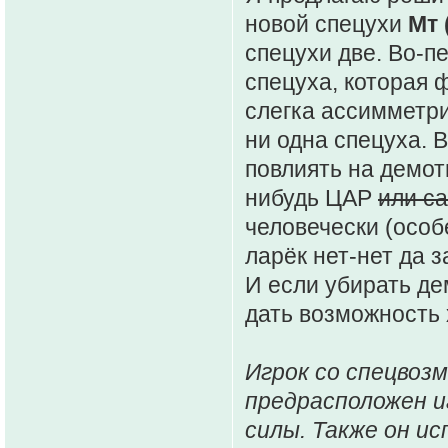
новой спецухи
Мт 
спецухи две. Во-п
спецуха, которая ф
слегка ассимметр
ни одна спецуха. 
повлиять на демот
нибудь ЦАР
или с
человечески (особ
ларёк нет-нет да з
И если убирать де
дать возможность 
Игрок со спецвоз
предрасположен и
силы. Также он и