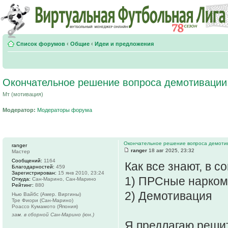
Список форумов
‹
Общие
‹
Идеи и предложения
Окончательное решение вопроса демотивации:
Мт (мотивация)
Модератор:
Модераторы форума
Окончательное решение вопроса демотив
ranger
ranger
18 авг 2025, 23:32
Мастер
Сообщений:
1164
Как все знают, в 
Благодарностей:
459
Зарегистрирован:
15 янв 2010, 23:24
1) ПРСные нарко
Откуда:
Сан-Марино, Сан-Марино
Рейтинг:
880
2) Демотивация
Нью Вайбс (Амер. Виргины)
Тре Фиори (Сан-Марино)
Роассо Кумамото (Япония)
зам. в сборной Сан-Марино (юн.)
Я предлагаю решит