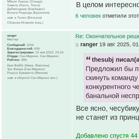
Мбале Хироус (Уганда)
В целом интересно
Хавелу (Ханга, Тонга)
Даймондшир (Барбадос)
Вольта Редонда (Бразилия)
6 человек
отметили этот
зам. в Тинен (Бельгия)
Сборная Испании (нац.)
Re: Окончательное реш
ranger
Мастер
ranger
19 авг 2025, 01
Сообщений:
1164
Благодарностей:
459
Зарегистрирован:
15 янв 2010, 23:24
Откуда:
Сан-Марино, Сан-Марино
thesubj писал(а
Рейтинг:
880
Нью Вайбс (Амер. Виргины)
Предложил бы п
Тре Фиори (Сан-Марино)
Роассо Кумамото (Япония)
скинуть команду
зам. в сборной Сан-Марино (юн.)
конкурентного че
банальной несп
Все ясно, чесубик
не станет из принц
Добавлено спустя 44