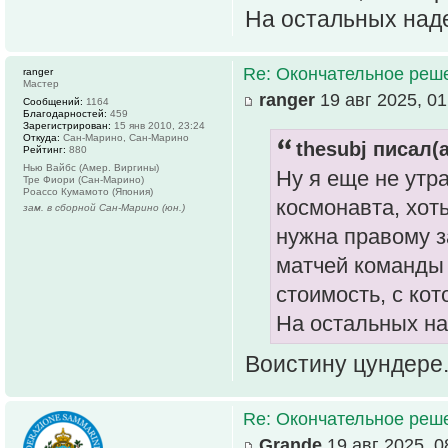
На остальных наде
Re: Окончательное реш
ranger
Мастер
ranger
19 авг 2025, 01
Сообщений:
1164
Благодарностей:
459
Зарегистрирован:
15 янв 2010, 23:24
Откуда:
Сан-Марино, Сан-Марино
thesubj писал(а
Рейтинг:
880
Нью Вайбс (Амер. Виргины)
Ну я еще не утр
Тре Фиори (Сан-Марино)
Роассо Кумамото (Япония)
космонавта, хоть
зам. в сборной Сан-Марино (юн.)
нужна правому з
матчей команды
стоимость, с кот
На остальных на
Воистину цундере
Re: Окончательное реш
Grande
19 авг 2025, 0