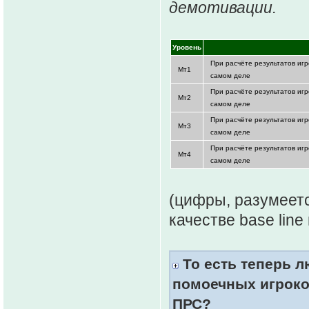
демотивации.
Уровень
При расчёте результатов игр
Мт1
самом деле
При расчёте результатов игр
Мт2
самом деле
При расчёте результатов игр
Мт3
самом деле
При расчёте результатов игр
Мт4
самом деле
(цифры, разумеетс
качестве base line
То есть теперь л
помоечных игроко
ПРС?