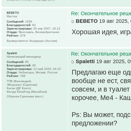
Re: Окончательное реш
BEBETO
Мастер
BEBETO
19 авг 2025, 
Сообщений:
1936
Благодарностей:
63
Зарегистрирован:
26 апр 2007, 16:13
Хорошая идея, игр
Откуда:
Ярославль, Великобритания
Рейтинг:
479
Вулверхэмптон Уондерерз (Англия)
Re: Окончательное реш
Spaletti
Начинающий менеджер
Spaletti
19 авг 2025, 0
Сообщений:
95
Благодарностей:
39
Зарегистрирован:
12 май 2025, 04:10
Предлагаю еще одн
Откуда:
Чебоксары, Москва, Россия
Рейтинг:
788
вообще не ест, св
ТПВ (Финляндия)
Эйндтрахт (Суринам)
совсем, и в туалет
Касаи (ДР Конго)
Фелда Юнайтед (Малайзия)
корочее, Ме4 - Ка
Сборная Суринама (мол.)
Ps: Вы может, подс
предложении?