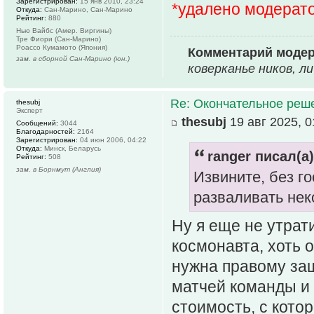
Зарегистрирован:
15 янв 2010, 23:24
*удалено модерат
Откуда:
Сан-Марино, Сан-Марино
Рейтинг:
880
Нью Вайбс (Амер. Виргины)
Тре Фиори (Сан-Марино)
Роассо Кумамото (Япония)
Комментарий моде
зам. в сборной Сан-Марино (юн.)
коверканье ников, л
Re: Окончательное реш
thesubj
Эксперт
thesubj
19 авг 2025, 0
Сообщений:
3044
Благодарностей:
2164
Зарегистрирован:
04 июн 2006, 04:22
Откуда:
Минск, Беларусь
ranger писал(а)
Рейтинг:
508
зам. в Борнмут (Англия)
Извините, без г
разваливать нек
Ну я еще не утрат
космонавта, хоть о
нужна правому защ
матчей команды и
стоимость, с котор