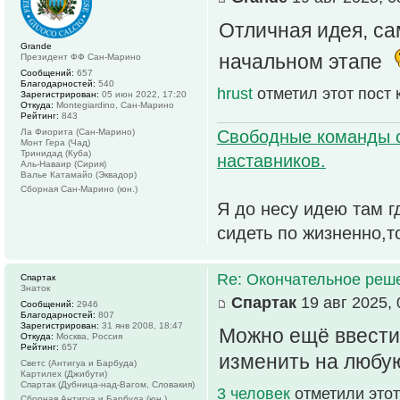
Отличная идея, са
Grande
начальном этапе
Президент ФФ Сан-Марино
Сообщений:
657
Благодарностей:
540
hrust
отметил этот пост
Зарегистрирован:
05 июн 2022, 17:20
Откуда:
Montegiardino, Сан-Марино
Рейтинг:
843
Свободные команды 
Ла Фиорита (Сан-Марино)
Монт Гера (Чад)
Тринидад (Куба)
наставников.
Аль-Наваир (Сирия)
Валье Катамайо (Эквадор)
Сборная Сан-Марино (юн.)
Я до несу идею там г
сидеть по жизненно,т
Re: Окончательное реш
Спартак
Знаток
Спартак
19 авг 2025, 
Сообщений:
2946
Благодарностей:
807
Зарегистрирован:
31 янв 2008, 18:47
Можно ещё ввести
Откуда:
Москва, Россия
Рейтинг:
657
изменить на любу
Светс (Антигуа и Барбуда)
Картилех (Джибути)
Спартак (Дубница-над-Вагом, Словакия)
3 человек
отметили этот
Сборная Антигуа и Барбуда (юн.)