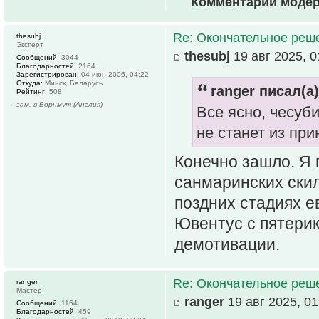
Комментарий моде
Re: Окончательное реш
thesubj
Эксперт
thesubj
19 авг 2025, 0
Сообщений:
3044
Благодарностей:
2164
Зарегистрирован:
04 июн 2006, 04:22
Откуда:
Минск, Беларусь
ranger писал(а)
Рейтинг:
508
зам. в Борнмут (Англия)
Все ясно, чесуб
не станет из при
Конечно зашло. Я 
санмаринских скил
поздних стадиях е
Ювентус с пятерик
демотивации.
Re: Окончательное реш
ranger
Мастер
ranger
19 авг 2025, 01
Сообщений:
1164
Благодарностей:
459