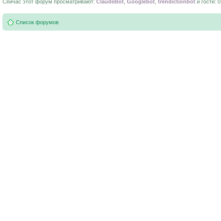
Сейчас этот форум просматривают:
ClaudeBot
,
Googlebot
,
trendictionbot
и гости: 0
Список форумов