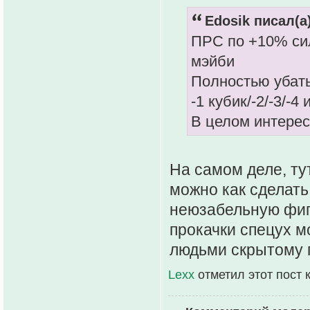
Edosik писал(а)
ПРС по +10% си
мэйби
Полностью убать
-1 кубик/-2/-3/-4
В целом интерес
На самом деле, ту
можно как сделать
неюзабельную фиг
прокачки спецух м
людьми скрытому 
Lexx
отметил этот пост 