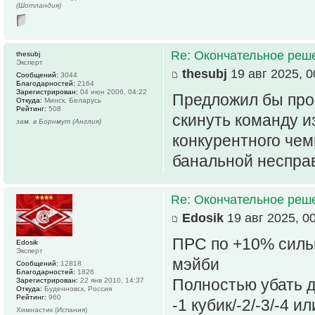
(Шотландия)
Re: Окончательное реш
thesubj
Эксперт
thesubj
19 авг 2025, 0
Сообщений:
3044
Благодарностей:
2164
Зарегистрирован:
04 июн 2006, 04:22
Предложил бы про
Откуда:
Минск, Беларусь
Рейтинг:
508
скинуть команду и
зам. в Борнмут (Англия)
конкурентного чем
банальной неспра
Re: Окончательное реш
Edosik
19 авг 2025, 0
ПРС по +10% силь
Edosik
Эксперт
мэйби
Сообщений:
12818
Благодарностей:
1826
Полностью убать 
Зарегистрирован:
22 янв 2010, 14:37
Откуда:
Буденновск, Россия
Рейтинг:
960
-1 кубик/-2/-3/-4 и
Химнастик (Испания)