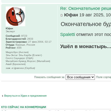
Re: Окончательное реш
Юфан
19 авг 2025, 10
Окончательное буд
Юфан
Эксперт
Spaletti
отметил этот по
Сообщений:
9723
Благодарностей:
2633
Зарегистрирован:
27 фев 2004, 02:17
Откуда:
Кириши, Россия
Ушёл в монастырь..
Рейтинг:
835
Мидлсбро (Англия)
Эль-Энтаг Эль-Харби (Египет)
Сиэтл Саундерс (США)
Малайзия Армед Форсес (Малайзия)
Авай (Бразилия)
зам. в Црвенка (Сербия)
Показать сообщения за:
Поле сорти
Вернуться в Идеи и предложения
КТО СЕЙЧАС НА КОНФЕРЕНЦИИ