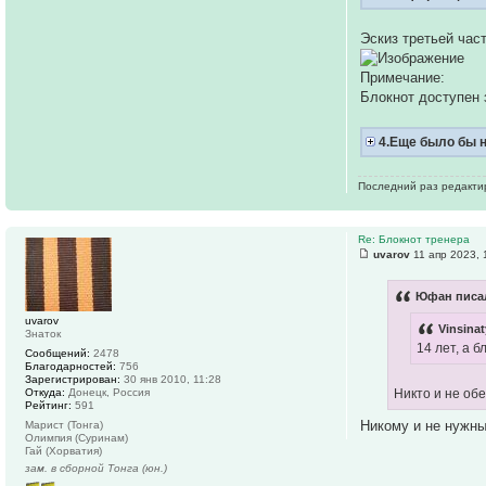
Эскиз третьей час
Примечание:
Блокнот доступен
4.Еще было бы н
Последний раз редакт
Re: Блокнот тренера
uvarov
11 апр 2023, 
Юфан писал
uvarov
Vinsinat
Знаток
14 лет, а б
Сообщений:
2478
Благодарностей:
756
Зарегистрирован:
30 янв 2010, 11:28
Откуда:
Донецк, Россия
Никто и не о
Рейтинг:
591
Никому и не нужны
Марист (Тонга)
Олимпия (Суринам)
Гай (Хорватия)
зам. в сборной Тонга (юн.)