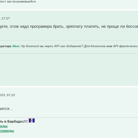
пост как понравившийся.
 17:27
дети, этож надо програмера брать, зряплату платить, не проще ли бос
ератора
Akar
:
Ну блокнот вы через API как добавите? Для блокнота вам API фактически
023, 07:22
ится...
ь в Барбадос!!!
анды
команды