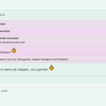
19:41
л(а):
исал(а):
inaty писал(а):
 а блокнота все нет.
е обещал
ужны пустые обещания, нужен конкретный блокнот.
что никто не говорил, что сделает
 13:47