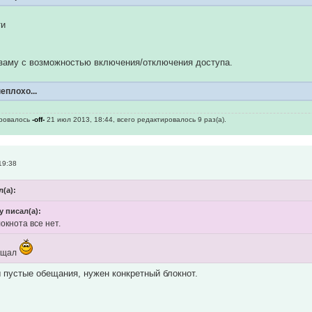
ти
 заму с возможностью включения/отключения доступа.
еплохо...
ировалось
-off-
21 июл 2013, 18:44, всего редактировалось 9 раз(а).
19:38
(а):
y писал(а):
локнота все нет.
бещал
 пустые обещания, нужен конкретный блокнот.