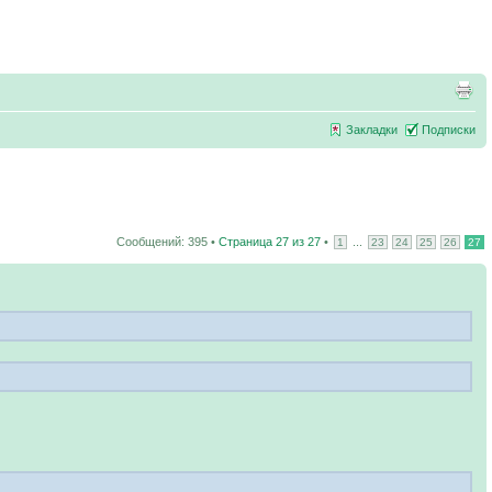
Закладки
Подписки
Сообщений: 395 •
Страница
27
из
27
•
...
1
23
24
25
26
27