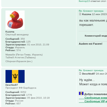
Килгор13
отметил этот 
Re: Блокнот тренера
Kuzzma
12 июн 2023,
вы как маленькие 
порешает.
Kuzzma
Опытный менеджер
Комментарий мод
Сообщений:
350
Благодарностей:
125
Audere est Facere!
Зарегистрирован:
01 ноя 2010, 21:09
Откуда:
Израиль
Рейтинг:
574
Маккаби (Петах-Тиква, Израиль)
Тайпей Атлетик (Тайвань)
Сборная Израиля (юн.)
Re: Блокнот тренера
Deschko87
24 июл 2
Ну ждём...
Может когда и появ
Deschko87
Президент ФФ Барбадоса
Сообщений:
8352
Добро пожаловат
Благодарностей:
1776
____Свободные ком
Зарегистрирован:
05 фев 2010, 10:18
Откуда:
Россия
____Свободные VIP-
Рейтинг:
657