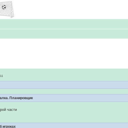
:11
налка. Планировщик
орой части
б игроках