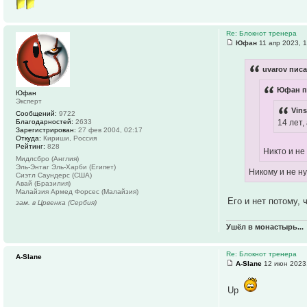
Re: Блокнот тренера
Юфан
11 апр 2023, 
uvarov писа
Юфан п
Юфан
Эксперт
Vins
Сообщений:
9722
Благодарностей:
2633
14 лет,
Зарегистрирован:
27 фев 2004, 02:17
Откуда:
Кириши, Россия
Рейтинг:
828
Никто и н
Мидлсбро (Англия)
Эль-Энтаг Эль-Харби (Египет)
Никому и не н
Сиэтл Саундерс (США)
Авай (Бразилия)
Малайзия Армед Форсес (Малайзия)
Его и нет потому, 
зам. в Црвенка (Сербия)
Ушёл в монастырь...
Re: Блокнот тренера
A-Slane
A-Slane
12 июн 2023,
Up